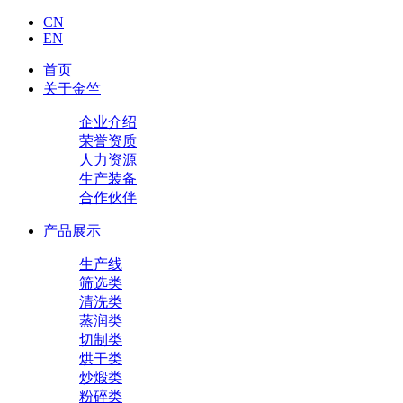
CN
EN
首页
关于金竺
企业介绍
荣誉资质
人力资源
生产装备
合作伙伴
产品展示
生产线
筛选类
清洗类
蒸润类
切制类
烘干类
炒煅类
粉碎类