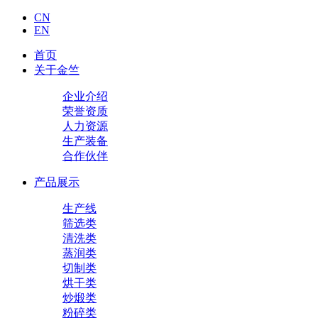
CN
EN
首页
关于金竺
企业介绍
荣誉资质
人力资源
生产装备
合作伙伴
产品展示
生产线
筛选类
清洗类
蒸润类
切制类
烘干类
炒煅类
粉碎类