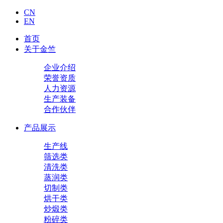
CN
EN
首页
关于金竺
企业介绍
荣誉资质
人力资源
生产装备
合作伙伴
产品展示
生产线
筛选类
清洗类
蒸润类
切制类
烘干类
炒煅类
粉碎类