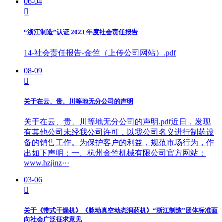
06-04

“浙江制造”认证 2023 年度社会责任报告
14-社会责任报告-金竺（上传公司网站）.pdf
08-09

关于在云、贵、川等地无分公司的声明
关于在云、贵、川等地无分公司的声明.pdf近日，发现
有其他公司未经我公司许可，以我公司名义进行制药设
备的销售工作。为保护客户的利益，规范市场行为，作
出如下声明：一、杭州金竺机械有限公司官方网站：
www.hzjinz···
03-06

关于《带式干燥机》《脉动真空动态润药机》“浙江制造”团体标准面
向社会广泛征求意见