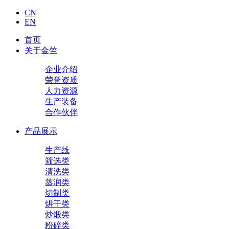
CN
EN
首页
关于金竺
企业介绍
荣誉资质
人力资源
生产装备
合作伙伴
产品展示
生产线
筛选类
清洗类
蒸润类
切制类
烘干类
炒煅类
粉碎类