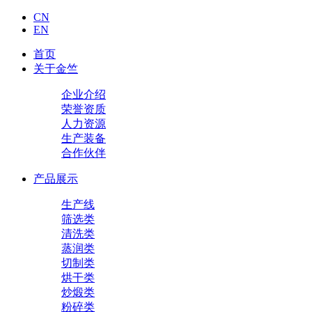
CN
EN
首页
关于金竺
企业介绍
荣誉资质
人力资源
生产装备
合作伙伴
产品展示
生产线
筛选类
清洗类
蒸润类
切制类
烘干类
炒煅类
粉碎类