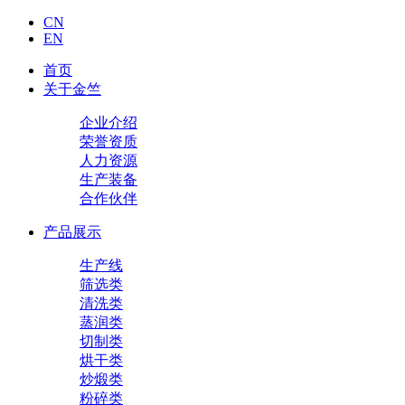
CN
EN
首页
关于金竺
企业介绍
荣誉资质
人力资源
生产装备
合作伙伴
产品展示
生产线
筛选类
清洗类
蒸润类
切制类
烘干类
炒煅类
粉碎类