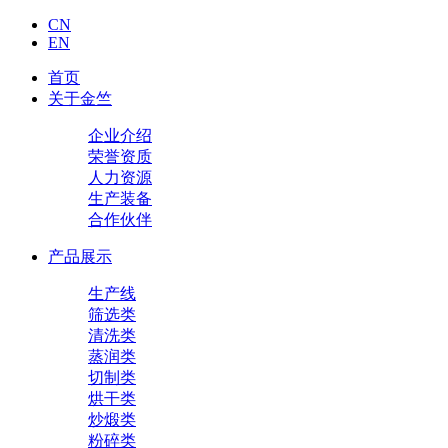
CN
EN
首页
关于金竺
企业介绍
荣誉资质
人力资源
生产装备
合作伙伴
产品展示
生产线
筛选类
清洗类
蒸润类
切制类
烘干类
炒煅类
粉碎类