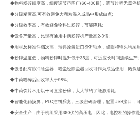
◆
物料粉碎细度高，细度调节范围广(60-400目)，调节过程无需停机
◆分级精度高,可有效避免大颗粒混入成品中形成白点;
◆分级效率高，有效避免物料过粉碎，节能降耗;
◆
设备产量高，比现有通用中药粉碎机产量高2-3倍;
◆
用材及标准件档次高，瑞典原装进口SKF轴承，齿圈和锤头均采
◆
粉碎温度低，物料粉碎时温升低于35度，可适应长时间连续生产;
◆
设备配有脉冲除尘器，粉尘经除尘器回收可作为成品使用，既保证
◆中药粉碎后回收率大于98%;
◆
中药饮片不用烘干可直接粉碎，大大节约了能源消耗;
◆
智能化触摸屏，PLC控制系统，三级密码管理，配置USB接口，
◆
安全生产，由于机组采用380伏的高压电，因此，电控柜的操作