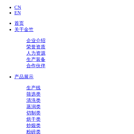
CN
EN
首页
关于金竺
企业介绍
荣誉资质
人力资源
生产装备
合作伙伴
产品展示
生产线
筛选类
清洗类
蒸润类
切制类
烘干类
炒煅类
粉碎类