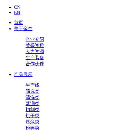
CN
EN
首页
关于金竺
企业介绍
荣誉资质
人力资源
生产装备
合作伙伴
产品展示
生产线
筛选类
清洗类
蒸润类
切制类
烘干类
炒煅类
粉碎类