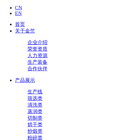
CN
EN
首页
关于金竺
企业介绍
荣誉资质
人力资源
生产装备
合作伙伴
产品展示
生产线
筛选类
清洗类
蒸润类
切制类
烘干类
炒煅类
粉碎类