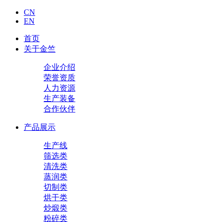
CN
EN
首页
关于金竺
企业介绍
荣誉资质
人力资源
生产装备
合作伙伴
产品展示
生产线
筛选类
清洗类
蒸润类
切制类
烘干类
炒煅类
粉碎类