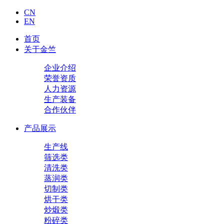
CN
EN
首页
关于金竺
企业介绍
荣誉资质
人力资源
生产装备
合作伙伴
产品展示
生产线
筛选类
清洗类
蒸润类
切制类
烘干类
炒煅类
粉碎类