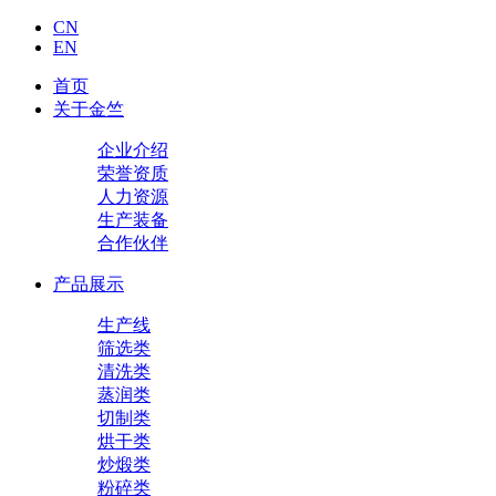
CN
EN
首页
关于金竺
企业介绍
荣誉资质
人力资源
生产装备
合作伙伴
产品展示
生产线
筛选类
清洗类
蒸润类
切制类
烘干类
炒煅类
粉碎类