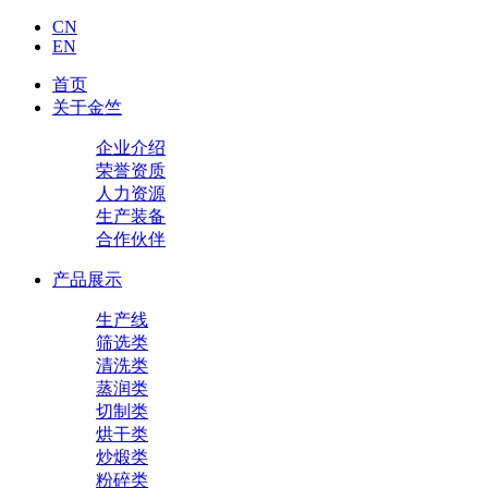
CN
EN
首页
关于金竺
企业介绍
荣誉资质
人力资源
生产装备
合作伙伴
产品展示
生产线
筛选类
清洗类
蒸润类
切制类
烘干类
炒煅类
粉碎类