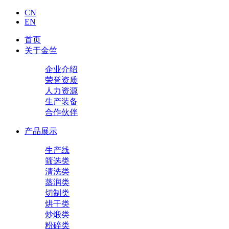
CN
EN
首页
关于金竺
企业介绍
荣誉资质
人力资源
生产装备
合作伙伴
产品展示
生产线
筛选类
清洗类
蒸润类
切制类
烘干类
炒煅类
粉碎类