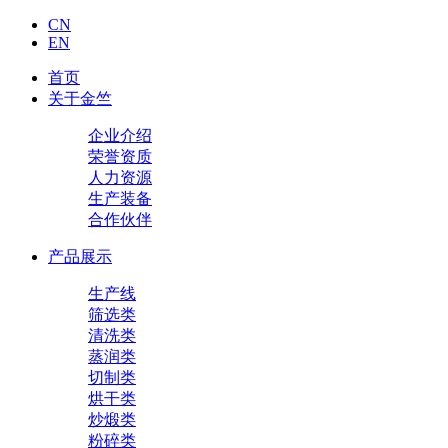
CN
EN
首页
关于金竺
企业介绍
荣誉资质
人力资源
生产装备
合作伙伴
产品展示
生产线
筛选类
清洗类
蒸润类
切制类
烘干类
炒煅类
粉碎类